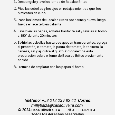
Descongele y lave los lomos de Bacalao Brites
Pica las cebollas y los ajos en rodajas mientras que los
pimientos en cubo
Pasa los lomos de Bacalao Brites por harina y huevo; luego
fríelos en aceite bien caliente
Lava bien las papas, échales bastante sal y llévalas al horno
a 180° durante 20 minutos
Sofríe las cebollas hasta que queden transparentes, agrega
el pimentón, el tomate, la pasta de tomate, la tocineta, la
cerveza, sal y ají dulce al gusto. Colocaremos esta
preparación sobre el lomo de Bacalao Brites previamente
cocido.
Termina de emplatar con las papas al horno.
Teléfono
: +58 212 239 82 42
Correo
:
millybalza@casaoliveira.com
© 20
2
4
Casa Oliveira C.A. Rif J-00040713-4
Todos los derechos reservados