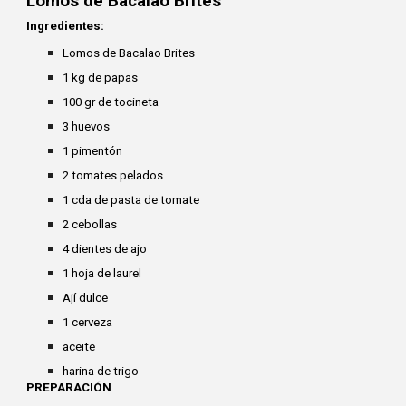
Lomos de Bacalao Brites
Ingredientes:
Lomos de Bacalao Brites
1 kg de papas
100 gr de tocineta
3 huevos
1 pimentón
2 tomates pelados
1 cda de pasta de tomate
2 cebollas
4 dientes de ajo
1 hoja de laurel
Ají dulce
1 cerveza
aceite
harina de trigo
PREPARACIÓN